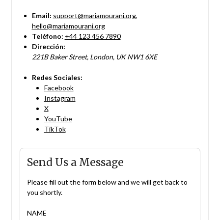
Email:
support@mariamourani.org
,
hello@mariamourani.org
Teléfono:
+44 123 456 7890
Dirección:
221B Baker Street, London, UK NW1 6XE
Redes Sociales:
Facebook
Instagram
X
YouTube
TikTok
Send Us a Message
Please fill out the form below and we will get back to
you shortly.
NAME