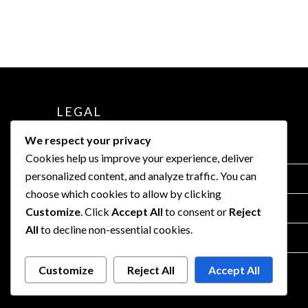
LEGAL
We respect your privacy
Términos y condiciones
Cookies help us improve your experience, deliver
personalized content, and analyze traffic. You can
Contáctanos
choose which cookies to allow by clicking
Política de protección de datos
Customize
. Click
Accept All
to consent or
Reject
All
to decline non-essential cookies.
Política de cookies
Quiénes somos
Customize
Reject All
Accept All