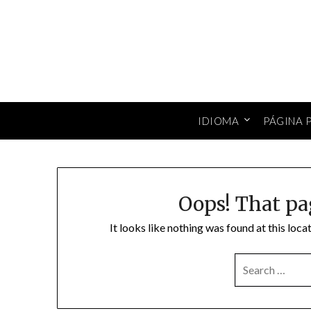
Skip
to
content
IDIOMA
PÁGINA 
Oops! That pa
It looks like nothing was found at this loc
SEARCH
FOR: